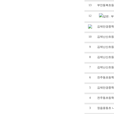
13
부안동북초등
12
답변 :
김제만경중학
10
김제난산초등
9
김제난산초등
8
김제난산초등
7
김제난산초등
6
전주동초등학교
5
김제만경중학
4
전주동초등학교
3
정읍옹동초 