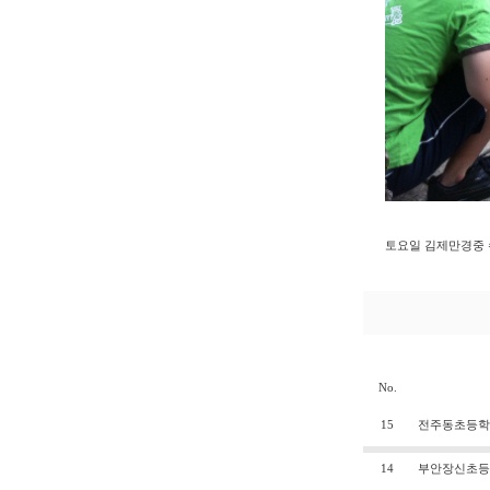
토요일 김제만경중 
No.
15
전주동초등학교
14
부안장신초등