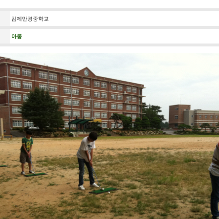
김제만경중학교
아롱