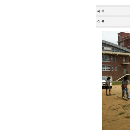
제 목
이 름