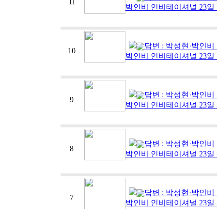
11
박인비 인비테이셔널 23일
답변 : 박성현·박인비
10
박인비 인비테이셔널 23일
답변 : 박성현·박인비
9
박인비 인비테이셔널 23일
답변 : 박성현·박인비
8
박인비 인비테이셔널 23일
답변 : 박성현·박인비
7
박인비 인비테이셔널 23일